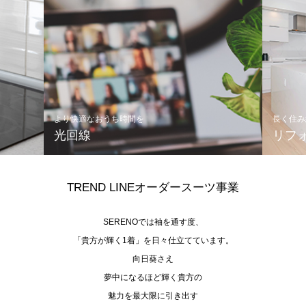
より快適なおうち時間を
長く住み
光回線
リフ
TREND LINEオーダースーツ事業
SERENOでは袖を通す度、
「貴方が輝く1着」を日々仕立てています。
向日葵さえ
夢中になるほど輝く貴方の
魅力を最大限に引き出す