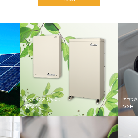
貯めた電気を賢く使う
エコで家
蓄電池
V2H